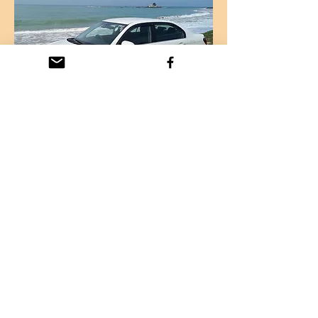
Unser Resort befindet sich ca. 145
km südlich vom Flughafen
Bandaranaika (BIA) Colombo. Je
nach Tageszeit und Verkehr
beträgt die Fahrtzeit ca. 2 - 2,5
Stunden. Unsere Gäste werden
von einem Chauffeur am
Flughafen empfangen. Der Preis
hierfür richtet sich nach der
Anzahl der Personen.
Die Anfahrt führt über die neu
errichtete Autobahn direkt vom
Flughafen bis Hikkaduwa. Die