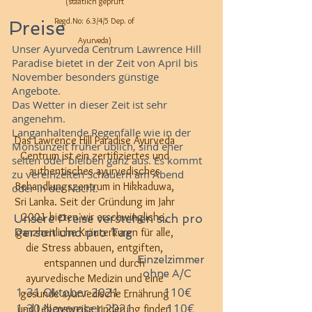
(staatlich geprüft
Regd.No: 6.3/4/5 Dep. of
Preise
Ayurveda)
Unser Ayurveda Centrum Lawrence Hill
Paradise bietet in der Zeit von April bis
​
November besonders günstige
Angebote.
Das Wetter in dieser Zeit ist sehr
angenehm.
Langanhaltende Regenfälle wie in der
Das Lawrence Hill Paradise Ayurveda
Monsunzeit früher üblich, sind eher
Centrum ist ein zertifiziertes und
selten oder bleiben ganz aus. Es kommt
authentisches ayurvedisches
zu vereinzelten Schauern am Abend
Behandlungszentrum in Hikkaduwa,
oder in der Nacht.
Sri Lanka. Seit der Gründung im Jahr
2001 bieten wir erschwingliche,
Unsere Preise verstehen sich pro
Person und pro Tag
ganzheitliche Kräuterkuren für alle,
die Stress abbauen, entgiften,
Einzelzimmer
entspannen und durch
ohne A/C
ayurvedische Medizin und eine
1-31 Oktober 2021 110€
gesunde ayurvedische Ernährung
1-30 November 2021 110€
und Lebensweise Linderung finden