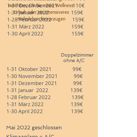
1-31 Dezember 2021 110€
möchten. Ob Sie einen Wellness-
1-31 Januar 2022 159€
Urlaub oder ein intensiveres
1-28 Februar 2022 159€
Heilerlebnis bevorzugen
1-31 März 2022 159€
1-30 April 2022 159€
Doppelzimmer
ohne A/C
1-31 Oktober 2021 99€
1-30 November 2021 99€
1-31 Dezember 2021 99€
1-31 Januar 2022 139€
1-28 Februar 2022 139€
1-31 März 2022 139€
1-30 April 2022 139€
Mai 2022 geschlossen
Klimaanlage = A/C