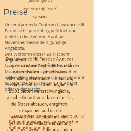
(staatlich geprüft
Regd.No: 6.3/4/5 Dep. of
Preise
Ayurveda)
Unser Ayurveda Centrum Lawrence Hill
​
Paradise ist ganzjährig geöffnet und
bietet in der Zeit von April bis
November besonders günstige
Angebote.
Das Wetter in dieser Zeit ist sehr
Das Lawrence Hill Paradise Ayurveda
angenehm.
Langanhaltende Regenfälle wie in der
Centrum ist ein zertifiziertes und
Monsunzeit früher üblich, sind eher
authentisches ayurvedisches
selten oder bleiben ganz aus. Es kommt
Behandlungszentrum in Hikkaduwa,
zu vereinzelten Schauern am Abend
Sri Lanka. Seit der Gründung im Jahr
oder in der Nacht.
2001 bieten wir erschwingliche,
ganzheitliche Kräuterkuren für alle,
die Stress abbauen, entgiften,
entspannen und durch
1. Dezember 2017 bis 31. März 2018
ayurvedische Medizin und eine
Behandlungstag mit ayurvedischer
gesunde ayurvedische Ernährung
Vollpension und Kur
und Lebensweise Linderung finden